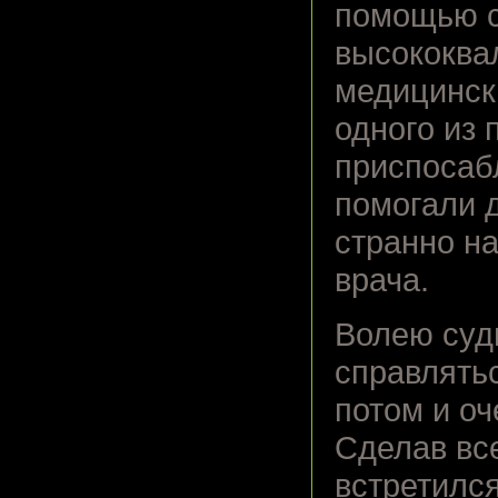
помощью с
высококва
медицинск
одного из
приспосаб
помогали 
странно н
врача.
Волею суд
справлять
потом и оч
Сделав вс
встретилс