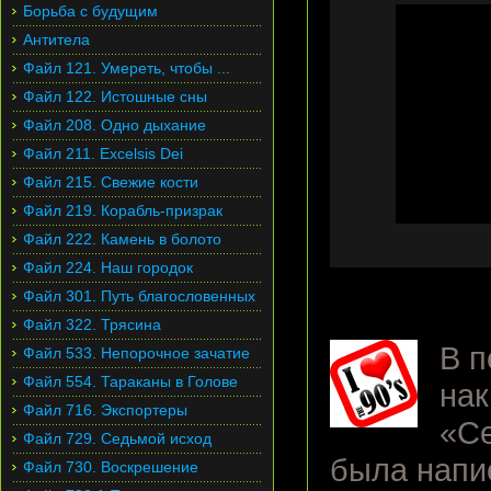
Борьба с будущим
Антитела
Файл 121. Умереть, чтобы ...
Файл 122. Истошные сны
Файл 208. Одно дыхание
Файл 211. Excelsis Dei
Файл 215. Свежие кости
Файл 219. Корабль-призрак
Файл 222. Камень в болото
Файл 224. Наш городок
Файл 301. Путь благословенных
Файл 322. Трясина
В п
Файл 533. Непорочное зачатие
Файл 554. Тараканы в Голове
нак
Файл 716. Экспортеры
«Се
Файл 729. Седьмой исход
была напи
Файл 730. Воскрешение