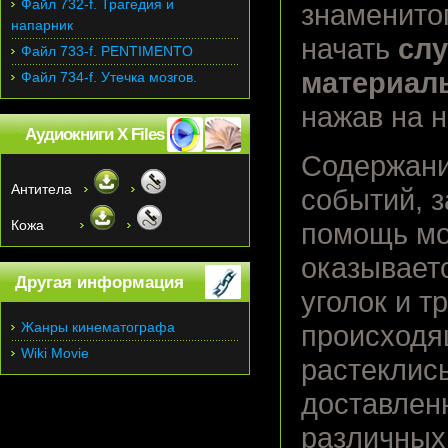
Файл 732-f. Трагедия и
знаменито
напарник
начать
слу
Файл 733-f. PENTIMENTO
материал
Файл 734-f. Утечка мозгов.
нажав на 
Аудиокниги X Files
Содержани
Антитела
событий, 
Кожа
помощь мо
оказывает
Другая информация
уголок и 
Жанры кинематографа
происходя
Wiki Movie
растеклись
доставлен
различных