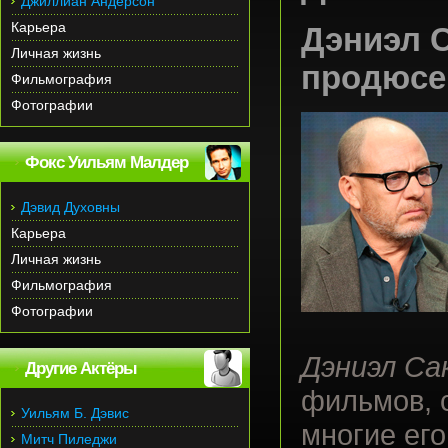
Джиллиан Андерсон
Карьера
Дэниэл 
Личная жизнь
продюсе
Фильмография
Фотографии
Фокс Уильям Малдер
Дэвид Духовны
Карьера
Личная жизнь
Фильмография
Фотографии
Дэниэл Са
Другие Актёры
фильмов, 
Уильям Б. Дэвис
многие ег
Митч Пиледжи