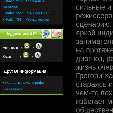
Файл 732-f. Трагедия и
сильные и 
напарник
Файл 733-f. PENTIMENTO
режиссера
Файл 734-f. Утечка мозгов.
сценарию. 
яркой инд
Аудиокниги X Files
занимател
Антитела
на протяже
диагноз, р
Кожа
жизнь очер
Другая информация
Грегори Х
стараясь и
Жанры кинематографа
Wiki Movie
чем-то пох
избегает 
обществен