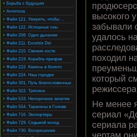
Борьба с будущим
продюсерс
Антитела
высокого у
Файл 121. Умереть, чтобы ...
забывали 
Файл 122. Истошные сны
удалось н
Файл 208. Одно дыхание
Файл 211. Excelsis Dei
расследов
Файл 215. Свежие кости
походил на
Файл 219. Корабль-призрак
преуменьша
Файл 222. Камень в болото
Файл 224. Наш городок
который с
Файл 301. Путь благословенных
режиссера 
Файл 322. Трясина
Файл 533. Непорочное зачатие
Не менее я
Файл 554. Тараканы в Голове
сериал «До
Файл 716. Экспортеры
Файл 729. Седьмой исход
сериала ра
Файл 730. Воскрешение
чертам он