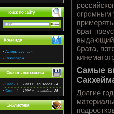
российског
Поиск по сайту
огромным 
примерять 
брат преу
выдающийс
Команда
брата, пот
Авторы сценария
кинематог
Режиссеры
Самые в
Скачать все сезоны
Сакхейм
Сезон 1
1993 г., эпизодов: 24.
Сезон 2
1994 г., эпизодов: 25.
Долгие го
материалы
Библиотека
подростко