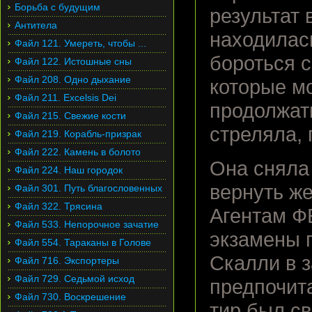
Борьба с будущим
результат 
Антитела
находилас
Файл 121. Умереть, чтобы ...
бороться с
Файл 122. Истошные сны
Файл 208. Одно дыхание
которые м
Файл 211. Excelsis Dei
продолжат
Файл 215. Свежие кости
стреляла, 
Файл 219. Корабль-призрак
Файл 222. Камень в болото
Она сняла
Файл 224. Наш городок
вернуть ж
Файл 301. Путь благословенных
Файл 322. Трясина
Агентам Ф
Файл 533. Непорочное зачатие
экзамены п
Файл 554. Тараканы в Голове
Скалли в з
Файл 716. Экспортеры
Файл 729. Седьмой исход
предпочит
Файл 730. Воскрешение
тир был св