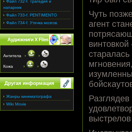
Файл 732-f. Трагедия и
напарник
Чуть позже
Файл 733-f. PENTIMENTO
агент стан
Файл 734-f. Утечка мозгов.
потрясающ
Аудиокниги X Files
винтовкой 
старалась 
Антитела
мгновения,
Кожа
изумленны
бойскауто
Другая информация
Разглядев
Жанры кинематографа
Wiki Movie
удовлетво
выстрелов 