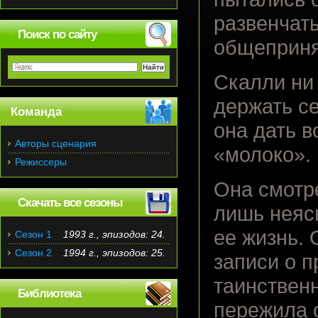
развенчать
Поиск по сайту
общеприня
Скалли ни 
держать се
Команда
она дать в
Авторы сценария
«молоко».
Режиссеры
Она смотр
Скачать все сезоны
лишь неяс
ее жизнь.
Сезон 1
1993 г., эпизодов: 24.
Сезон 2
1994 г., эпизодов: 25.
записи о п
таинственн
Библиотека
пережила 