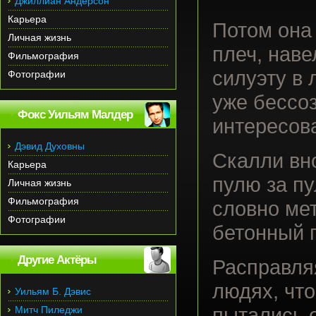
Джиллиан Андерсон
Карьера
Потом она 
Личная жизнь
плеч, наве
Фильмография
силуэту в 
Фотографии
уже бессо
Фокс Уильям Малдер
интересова
Дэвид Духовны
Скалли вн
Карьера
пулю за п
Личная жизнь
Фильмография
словно мет
Фотографии
бетонный п
Другие Актёры
Расправля
людях, что
Уильям Б. Дэвис
Митч Пиледжи
пытались о