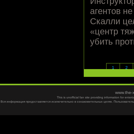
Инструкто
агентов не
Скалли цел
«центр тяж
убить прот
1
2
www.the-x
This is unofficial fan site providing information for ent
Вся информация предоставляется исключительно в ознакомительных целях. Пользователь 