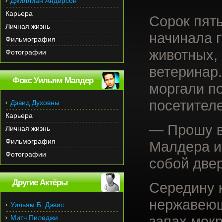
Джиллиан Андерсон
Карьера
Сорок пять
Личная жизнь
начинала г
Фильмография
животных,
Фотографии
ветеринар.
Фокс Уильям Малдер
моргали п
посетител
Дэвид Духовны
Карьера
— Прошу в 
Личная жизнь
Фильмография
Малдера и
Фотографии
собой двер
Другие Актёры
Середину 
нержавеющ
Уильям Б. Дэвис
Митч Пиледжи
запах мок