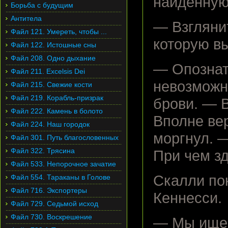
найденную
Борьба с будущим
Антитела
— Взглянит
Файл 121. Умереть, чтобы ...
которую в
Файл 122. Истошные сны
Файл 208. Одно дыхание
— Опознат
Файл 211. Excelsis Dei
невозможн
Файл 215. Свежие кости
Файл 219. Корабль-призрак
брови. — В
Файл 222. Камень в болото
Вполне вер
Файл 224. Наш городок
моргнул. —
Файл 301. Путь благословенных
Файл 322. Трясина
При чем з
Файл 533. Непорочное зачатие
Скалли по
Файл 554. Тараканы в Голове
Файл 716. Экспортеры
Кеннесси.
Файл 729. Седьмой исход
Файл 730. Воскрешение
— Мы ищем