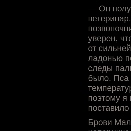
— Он полу
ветеринар.
позвоночни
уверен, чт
от сильне
ладонью по
следы пал
было. Пса 
температур
поэтому я 
поставило 
Брови Мал