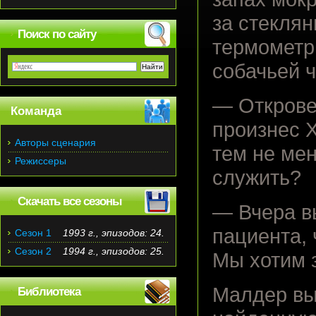
за стекля
Поиск по сайту
термометр
собачьей ч
— Открове
Команда
произнес Х
Авторы сценария
тем не ме
Режиссеры
служить?
Скачать все сезоны
— Вчера в
пациента,
Сезон 1
1993 г., эпизодов: 24.
Сезон 2
1994 г., эпизодов: 25.
Мы хотим з
Малдер вы
Библиотека