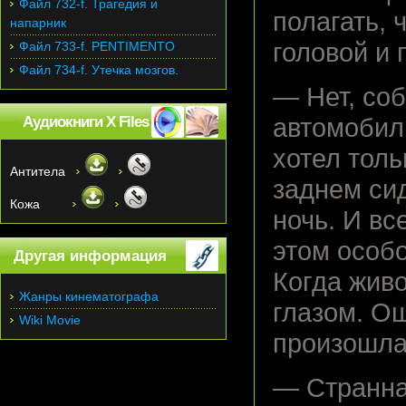
Файл 732-f. Трагедия и
полагать, 
напарник
головой и 
Файл 733-f. PENTIMENTO
Файл 734-f. Утечка мозгов.
— Нет, соб
Аудиокниги X Files
автомобил
хотел тол
Антитела
заднем си
Кожа
ночь. И вс
этом особ
Другая информация
Когда жив
Жанры кинематографа
глазом. Ош
Wiki Movie
произошла
— Странна