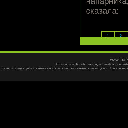
напарника,
сказала:
1
2
www.the-x
This is unofficial fan site providing information for ent
Вся информация предоставляется исключительно в ознакомительных целях. Пользователь 