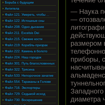
течение б
Борьба с будущим
Антитела
— Наука п
Файл 121. Умереть, чтобы ...
— отозвал
Файл 122. Истошные сны
литографи
Файл 208. Одно дыхание
Файл 211. Excelsis Dei
действующ
Файл 215. Свежие кости
размером 
Файл 219. Корабль-призрак
телефонно
Файл 222. Камень в болото
Файл 224. Наш городок
приборы, с
Файл 301. Путь благословенных
насчитыва
Файл 322. Трясина
альмаденс
Файл 533. Непорочное зачатие
туннельно
Файл 554. Тараканы в Голове
Файл 716. Экспортеры
Западного
Файл 729. Седьмой исход
диаметра ч
Файл 730. Воскрешение