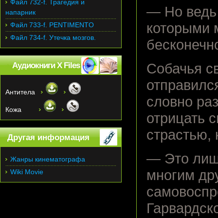
Файл 732-f. Трагедия и
— Но ведь 
напарник
которыми 
Файл 733-f. PENTIMENTO
Файл 734-f. Утечка мозгов.
бесконечн
Аудиокниги X Files
Собачья с
отправилс
Антитела
словно ра
Кожа
отрицать с
страстью, 
Другая информация
— Это лиш
Жанры кинематографа
многим др
Wiki Movie
самовоспр
Гарвардск