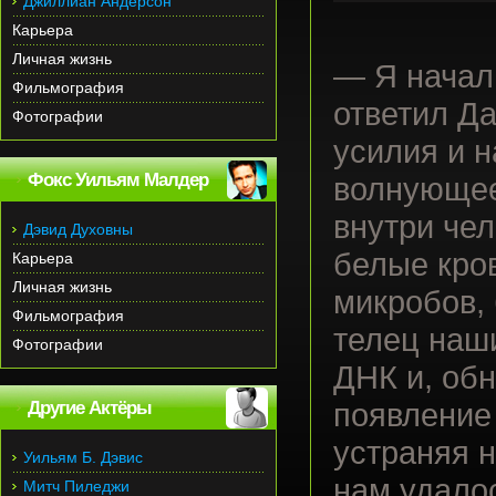
Джиллиан Андерсон
Карьера
Личная жизнь
— Я начал
Фильмография
ответил Д
Фотографии
усилия и н
Фокс Уильям Малдер
волнующее
внутри чел
Дэвид Духовны
белые кро
Карьера
Личная жизнь
микробов, 
Фильмография
телец наш
Фотографии
ДНК и, обн
Другие Актёры
появление
устраняя н
Уильям Б. Дэвис
нам удало
Митч Пиледжи