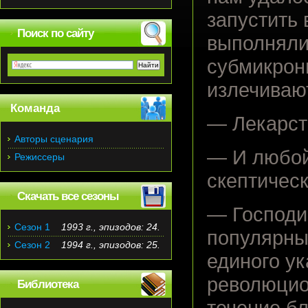
запустить 
Поиск по сайту
выполняли
субмикрон
излечиваю
Команда
— Лекарст
Авторы сценария
— И любой
Режиссеры
скептическ
Скачать все сезоны
— Господин
Сезон 1
1993 г., эпизодов: 24.
популярных
Сезон 2
1994 г., эпизодов: 25.
единого ук
революцио
Библиотека