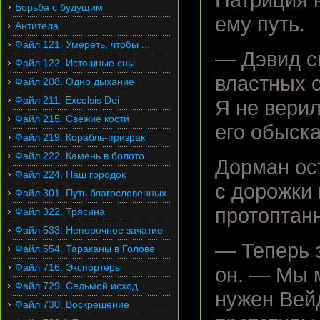
Патриция 
Борьба с будущим
ему путь.
Антитела
Файл 121. Умереть, чтобы ...
— Дэвид ск
Файл 122. Истошные сны
властных с
Файл 208. Одно дыхание
Файл 211. Excelsis Dei
Я не верил
Файл 215. Свежие кости
его обыска
Файл 219. Корабль-призрак
Файл 222. Камень в болото
Дорман ос
Файл 224. Наш городок
с дорожки 
Файл 301. Путь благословенных
протоптанн
Файл 322. Трясина
Файл 533. Непорочное зачатие
— Теперь э
Файл 554. Тараканы в Голове
Файл 716. Экспортеры
он. — Мы м
Файл 729. Седьмой исход
нужен Вей
Файл 730. Воскрешение