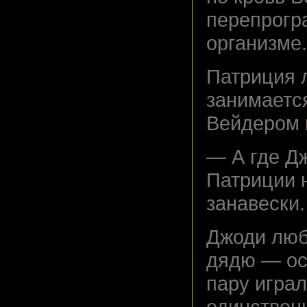
перепрогр
организме.
Патриция 
занимается
Вейдером к
— А где Д
Патриции 
занавески.
Джоди люб
дядю — ос
пару играл