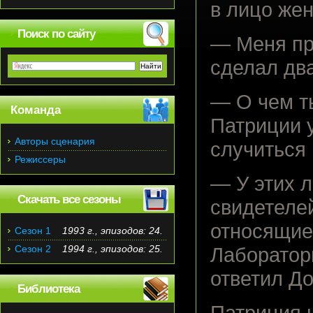
в лицо же
Поиск по сайту
— Меня пре
сделал два
— О чем ты
Команда
Патриции у
Авторы сценария
случиться 
Режиссеры
— У этих 
Скачать все сезоны
свидетелей
относящие
Сезон 1
1993 г., эпизодов: 24.
Сезон 2
1994 г., эпизодов: 25.
Лаборатор
ответил До
Библиотека