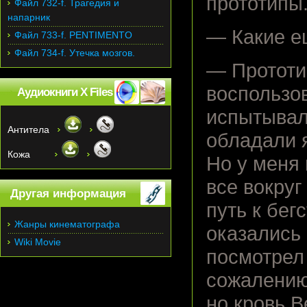
прототипы
Файл 732-f. Трагедия и
напарник
— Какие е
Файл 733-f. PENTIMENTO
Файл 734-f. Утечка мозгов.
— Прототи
воспользов
Аудиокниги X Files
испытывал
Антитела
обладали 
Кожа
Но у меня
все вокруг
Другая информация
путь к бег
Жанры кинематографа
оказались
Wiki Movie
посмотрел 
сожалению,
но кровь 