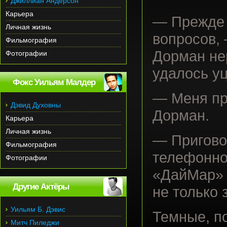
Джиллиан Андерсон
Карьера
— Прежде ч
Личная жизнь
вопросов, 
Фильмография
Дорман не
Фотографии
удалось уц
Фокс Уильям Малдер
— Меня пр
Дэвид Духовны
Дорман.
Карьера
Личная жизнь
— Пригово
Фильмография
телефонном
Фотографии
«ДайМар» 
Другие Актёры
не только 
Уильям Б. Дэвис
Темные, п
Митч Пиледжи