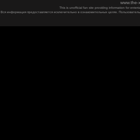
www.the-x
This is unofficial fan site providing information for ent
Вся информация предоставляется исключительно в ознакомительных целях. Пользователь 