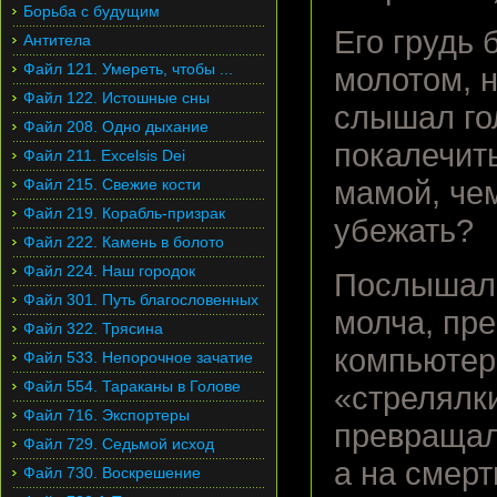
Борьба с будущим
Его грудь
Антитела
Файл 121. Умереть, чтобы ...
молотом, 
Файл 122. Истошные сны
слышал го
Файл 208. Одно дыхание
покалечить
Файл 211. Excelsis Dei
Файл 215. Свежие кости
мамой, чем
Файл 219. Корабль-призрак
убежать?
Файл 222. Камень в болото
Файл 224. Наш городок
Послышали
Файл 301. Путь благословенных
молча, пр
Файл 322. Трясина
компьютер
Файл 533. Непорочное зачатие
Файл 554. Тараканы в Голове
«стрелялки
Файл 716. Экспортеры
превращали
Файл 729. Седьмой исход
а на смерт
Файл 730. Воскрешение