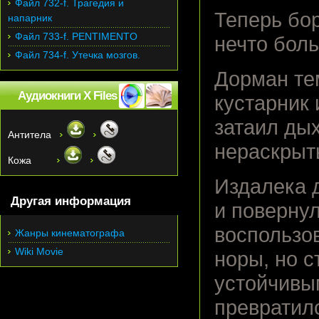
Файл 732-f. Трагедия и
Теперь бор
напарник
Файл 733-f. PENTIMENTO
нечто боль
Файл 734-f. Утечка мозгов.
Дорман те
Аудиокниги X Files
кустарник 
затаил ды
Антитела
нераскрыт
Кожа
Издалека 
Другая информация
и поверну
воспользов
Жанры кинематографа
Wiki Movie
норы, но 
устойчивым
превратилс