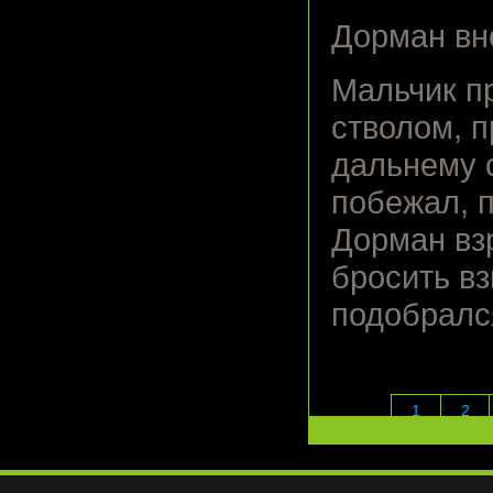
Дорман вн
Мальчик п
стволом, п
дальнему с
побежал, п
Дорман вз
бросить вз
подобралс
1
2