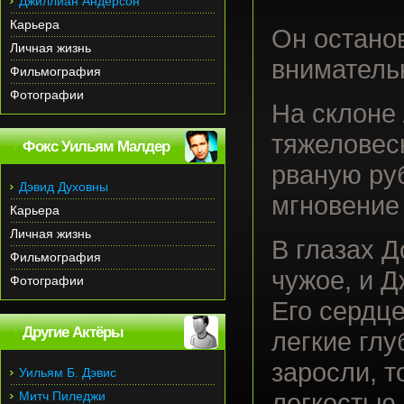
Джиллиан Андерсон
Карьера
Он останов
Личная жизнь
вниматель
Фильмография
Фотографии
На склоне
тяжеловес
Фокс Уильям Малдер
рваную ру
Дэвид Духовны
мгновение
Карьера
Личная жизнь
В глазах Д
Фильмография
чужое, и Д
Фотографии
Его сердце
Другие Актёры
легкие гл
заросли, т
Уильям Б. Дэвис
Митч Пиледжи
легкостью