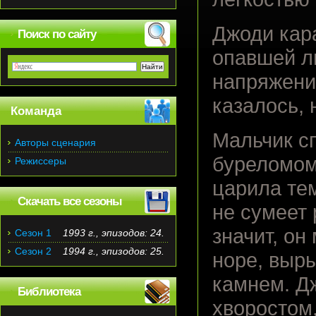
Джоди кара
Поиск по сайту
опавшей л
напряжени
казалось, 
Команда
Мальчик с
Авторы сценария
буреломом
Режиссеры
царила тем
Скачать все сезоны
не сумеет 
значит, он
Сезон 1
1993 г., эпизодов: 24.
Сезон 2
1994 г., эпизодов: 25.
норе, выр
камнем. Д
Библиотека
хворостом,