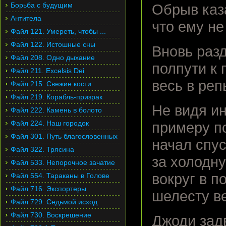
Борьба с будущим
Обрыв каз
Антитела
что ему не
Файл 121. Умереть, чтобы ...
Файл 122. Истошные сны
Вновь разд
Файл 208. Одно дыхание
полпути к
Файл 211. Excelsis Dei
весь в реп
Файл 215. Свежие кости
Файл 219. Корабль-призрак
Не видя и
Файл 222. Камень в болото
Файл 224. Наш городок
примеру пс
Файл 301. Путь благословенных
начал спу
Файл 322. Трясина
за холодн
Файл 533. Непорочное зачатие
вокруг в п
Файл 554. Тараканы в Голове
Файл 716. Экспортеры
шелесту в
Файл 729. Седьмой исход
Файл 730. Воскрешение
Джоди зад