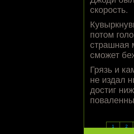
скорость.
Кувыркнув
потом голо
страшная м
сможет бе
Грязь и к
не издал н
достиг ниж
поваленны
1
2