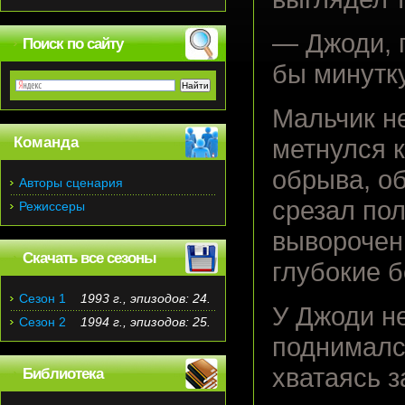
— Джоди, п
Поиск по сайту
бы минутку
Мальчик не
Команда
метнулся к
обрыва, о
Авторы сценария
срезал пол
Режиссеры
выворочен
Скачать все сезоны
глубокие 
Сезон 1
1993 г., эпизодов: 24.
У Джоди н
Сезон 2
1994 г., эпизодов: 25.
поднимался
хватаясь з
Библиотека