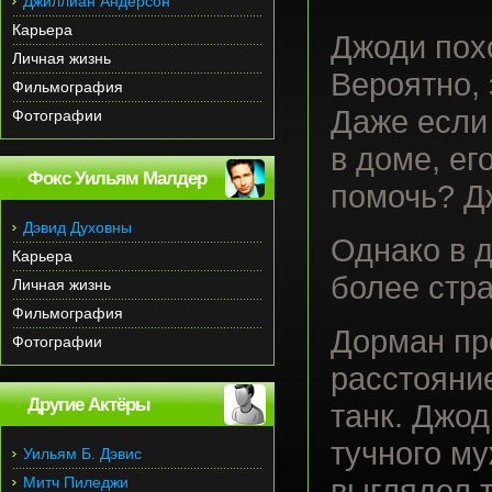
Джиллиан Андерсон
Карьера
Джоди похо
Личная жизнь
Вероятно, 
Фильмография
Даже если
Фотографии
в доме, ег
Фокс Уильям Малдер
помочь? Дж
Дэвид Духовны
Однако в д
Карьера
более стр
Личная жизнь
Фильмография
Дорман пр
Фотографии
расстояние
Другие Актёры
танк. Джод
тучного му
Уильям Б. Дэвис
Митч Пиледжи
выглядел 