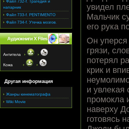
Файл 732-f. Трагедия и
увидел пл
напарник
Мальчик су
Файл 733-f. PENTIMENTO
Файл 734-f. Утечка мозгов.
его рука п
Аудиокниги X Files
Он уперся 
грязи, сло
Антитела
потерял ра
Кожа
крик и впи
неумолимо
Другая информация
и увлекая 
Жанры кинематографа
промокла 
Wiki Movie
наверху Д
готовясь н
Джоди был