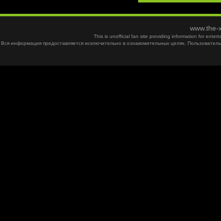
www.the-x
This is unofficial fan site providing information for ent
Вся информация предоставляется исключительно в ознакомительных целях. Пользователь 