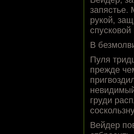
запястье.
рукой, защ
спусковой 
В безмолв
Пуля тридц
прежде чем
пригвоздил
невидимый 
груди расп
соскользну
Вейдер по