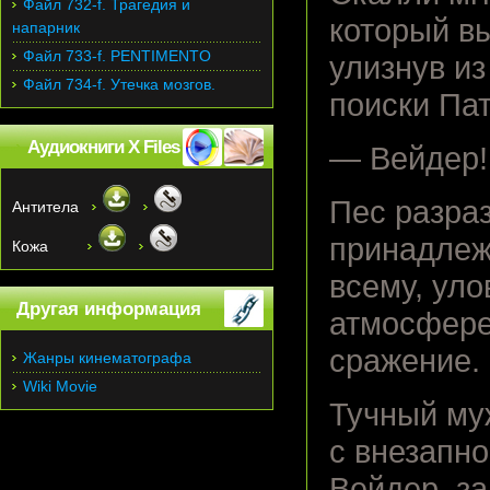
Файл 732-f. Трагедия и
который в
напарник
Файл 733-f. PENTIMENTO
улизнув и
Файл 734-f. Утечка мозгов.
поиски Па
Аудиокниги X Files
— Вейдер!
Пес разра
Антитела
принадлежа
Кожа
всему, уло
Другая информация
атмосфере,
сражение.
Жанры кинематографа
Wiki Movie
Тучный муж
с внезапно
Вейдер, за