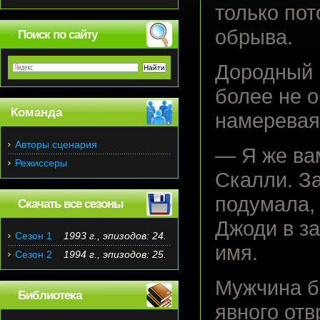
только пот
обрыва.
Поиск по сайту
Дородный 
более не 
Команда
намеревая
Авторы сценария
— Я же вам
Режиссеры
Скалли. За
подумала, 
Скачать все сезоны
Джоди в з
Сезон 1
1993 г., эпизодов: 24.
имя.
Сезон 2
1994 г., эпизодов: 25.
Мужчина б
Библиотека
явного отв