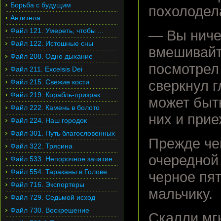
Борьба с будущим
похолодел
Антитела
Файл 121. Умереть, чтобы ...
— Вы ниче
Файл 122. Истошные сны
вмешивайт
Файл 208. Одно дыхание
посмотрел
Файл 211. Excelsis Dei
Файл 215. Свежие кости
сверкнул г
Файл 219. Корабль-призрак
может быт
Файл 222. Камень в болото
них и прие
Файл 224. Наш городок
Файл 301. Путь благословенных
Прежде че
Файл 322. Трясина
очередной 
Файл 533. Непорочное зачатие
Файл 554. Тараканы в Голове
черное пят
Файл 716. Экспортеры
мальчику.
Файл 729. Седьмой исход
Файл 730. Воскрешение
Скалли мгн