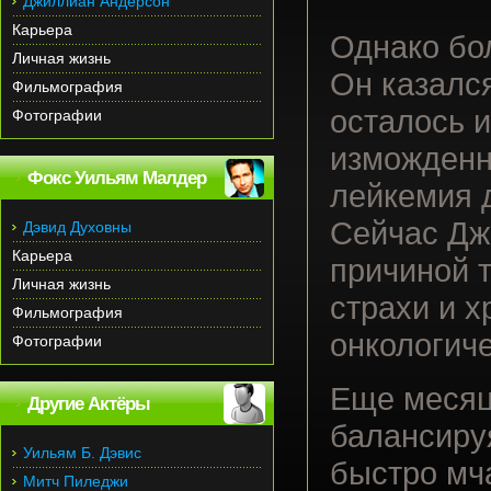
Джиллиан Андерсон
Карьера
Однако бо
Личная жизнь
Он казалс
Фильмография
осталось 
Фотографии
изможденн
Фокс Уильям Малдер
лейкемия 
Сейчас Дж
Дэвид Духовны
Карьера
причиной 
Личная жизнь
страхи и 
Фильмография
онкологиче
Фотографии
Еще месяц
Другие Актёры
балансируя
Уильям Б. Дэвис
быстро мча
Митч Пиледжи