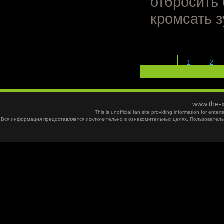
отбросить
кромсать з
1
2
www.the-x
This is unofficial fan site providing information for ent
Вся информация предоставляется исключительно в ознакомительных целях. Пользователь 