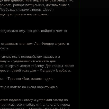
до нее доносились обрывки разговора, но
очесть рапорт патрульных, доставивших в
. Пробежав глазами листок, Шерон
деру и тронула его за плечо.
дсказало ему, что речь пойдет о чем-то
ть страховым агентом, Лен Фелдер служил в
рбала.
 связались с полицейским архивом и
алу – и уединились в комнате для
ер начертил мелом таблицу. Две графы, левая
оре, в правой тоже две – Фелдер и Барбала.
. – Трое погибли, остался один.
стие в налете на склад наркотиков в
атем подсел к столу и устремил взгляд на
астливы, все улыбаются, а на столе перед