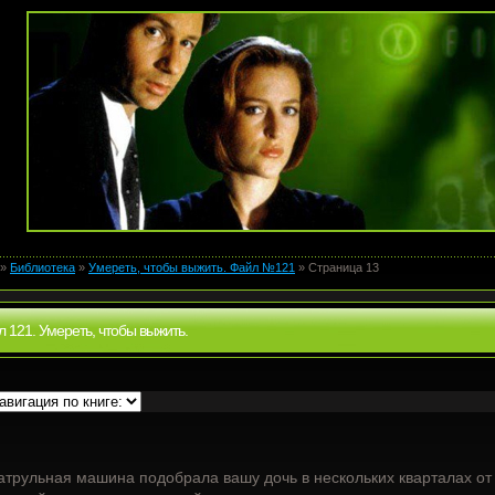
»
Библиотека
»
Умереть, чтобы выжить. Файл №121
» Страница 13
 121. Умереть, чтобы выжить.
атрульная машина подобрала вашу дочь в нескольких кварталах от 