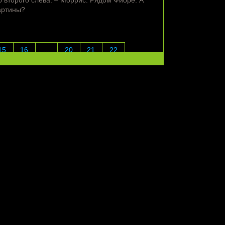
 второго слева. – Моррис. Рядом Фиоре. А
артины?
15
16
...
20
21
22