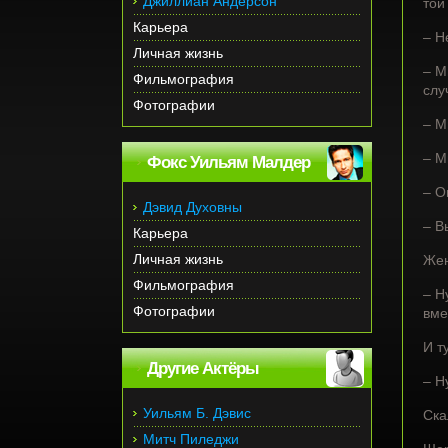
Джиллиан Андерсон
той
Карьера
– Н
Личная жизнь
– М
Фильмография
слу
Фотографии
– М
– М
Фокс Уильям Малдер
– О
Дэвид Духовны
– В
Карьера
Личная жизнь
Жен
Фильмография
– Н
Фотографии
вме
И т
Другие Актёры
– Н
Уильям Б. Дэвис
Ска
Митч Пиледжи