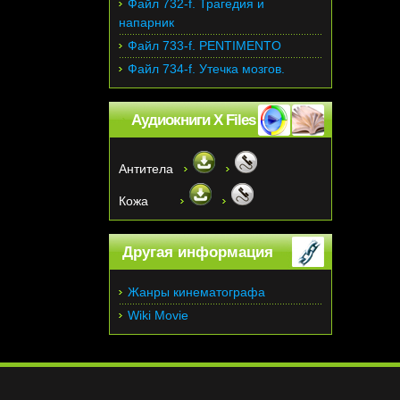
Файл 732-f. Трагедия и
напарник
Файл 733-f. PENTIMENTO
Файл 734-f. Утечка мозгов.
Аудиокниги X Files
Антитела
Кожа
Другая информация
Жанры кинематографа
Wiki Movie