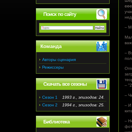
Шер
сос
уча
Поиск по сайту
нед
– М
Мал
важ
Команда
– В
пол
Авторы сценария
Режиссеры
Отп
зат
тео
Скачать все сезоны
– "
– Ч
Сезон 1
1993 г., эпизодов: 24.
Сезон 2
1994 г., эпизодов: 25.
– И
кит
– Н
Библиотека
фот