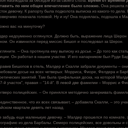
он наблюдала за беседой из-за своего стола.
Время от времени 
тавить по ним общее впечатление было сложно.
Она решила пр
сток девочку. К рапорту была подколота выписка из какого-то дела
оверчиво покачала головой. Ну и ну! Она поднялась, подошла к Мал
ожно вас на минуточку?
дер недоуменно оглянулся. Должно быть, выражение лица Шерон по
ном. Он извинился перед миссис Бишоп и последовал за Шерон.
згляните. – Она протянула ему выписку из досье. – До того как ста
иции. Он работал в нашем участке. И его напарником был Руди Ба
равив Бишопов в отель, Малдер и Скалли забрали документы – они
ребовали досье на всех четверых: Морриса, Фиоре, Фелдера и Барб
ретических занятий. Там была грифельная доска, на которой Малд
27-й участок", правая – "14-й". В левой две фамилии – Моррис и Фи
етверо полицейских. – Он принялся методично зачеркивать фамилии
 единственное, что их всех связывает, – добавила Скалли, – это уча
айском квартале девять лет назад.
е забудь еще маленькую девочку. – Малдер прошелся по комнате, з
ографию из дела Барбалы. Семеро полицейских, все довольны и сч