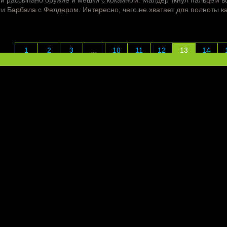
и рассыпано оружие и мешки с кокаином. Малдер ткнул пальцем во
 и Барбала с Фелдером. Интересно, чего не хватает для полноты к
1
2
3
...
10
11
12
13
14