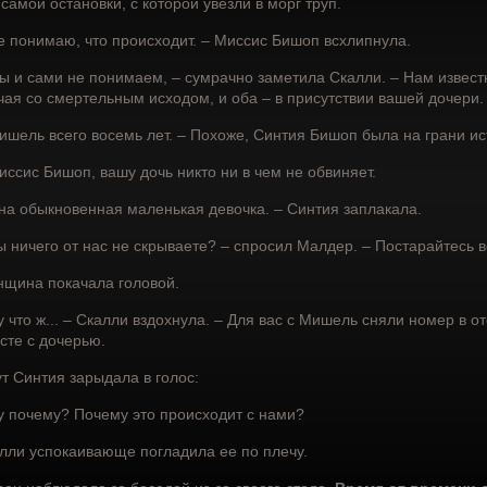
 самой остановки, с которой увезли в морг труп.
е понимаю, что происходит. – Миссис Бишоп всхлипнула.
ы и сами не понимаем, – сумрачно заметила Скалли. – Нам извест
чая со смертельным исходом, и оба – в присутствии вашей дочери.
ишель всего восемь лет. – Похоже, Синтия Бишоп была на грани исте
иссис Бишоп, вашу дочь никто ни в чем не обвиняет.
на обыкновенная маленькая девочка. – Синтия заплакала.
ы ничего от нас не скрываете? – спросил Малдер. – Постарайтесь
щина покачала головой.
у что ж... – Скалли вздохнула. – Для вас с Мишель сняли номер в о
сте с дочерью.
ут Синтия зарыдала в голос:
у почему? Почему это происходит с нами?
лли успокаивающе погладила ее по плечу.