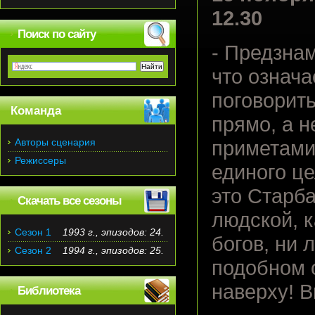
12.30
Поиск по сайту
- Предзна
что означа
поговорить
Команда
прямо, а н
Авторы сценария
приметами.
Режиссеры
единого це
это Старба
Скачать все сезоны
людской, к
Сезон 1
1993 г., эпизодов: 24.
богов, ни 
Сезон 2
1994 г., эпизодов: 25.
подобном о
наверху! В
Библиотека