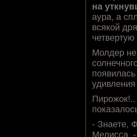
на уткнув
аура, а сп
всякой др
четвертую 
Молдер не
солнечного
появилась 
удивления 
Пирожок!..
показалось
- Знаете, 
Мелисса. -