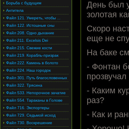
День был 
Борьба с будущим
Антитела
золотая ка
Файл 121. Умереть, чтобы ...
Файл 122. Истошные сны
Скоро наст
Файл 208. Одно дыхание
еще не сп
Файл 211. Excelsis Dei
Файл 215. Свежие кости
На баке см
Файл 219. Корабль-призрак
Файл 222. Камень в болото
- Фонтан б
Файл 224. Наш городок
прозвучал
Файл 301. Путь благословенных
Файл 322. Трясина
- Каким ку
Файл 533. Непорочное зачатие
раз?
Файл 554. Тараканы в Голове
Файл 716. Экспортеры
- Как и ра
Файл 729. Седьмой исход
Файл 730. Воскрешение
- Хорошо! 