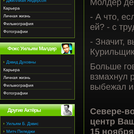
Молдер де
Джиллиан Андерсон
Карьера
- А что, ес
Личная жизнь
Фильмография
ей? - с тр
Фотографии
- Значит, 
Фокс Уильям Малдер
Курильщик
Дэвид Духовны
Больше го
Карьера
взмахнул р
Личная жизнь
выбежал и
Фильмография
Фотографии
Севере-в
Другие Актёры
центр Ваш
Уильям Б. Дэвис
15 ноября
Митч Пиледжи