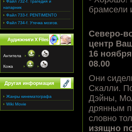
Файл 732-f. Трагедия и
брамсели и
напарник
Файл 733-f. PENTIMENTO
Файл 734-f. Утечка мозгов.
Северо-в
Аудиокниги X Files
центр Ваш
16 ноября
Антитела
08.00
Кожа
Они сидел
Другая информация
Скалли. П
Дэйны, Мо
Жанры кинематографа
Wiki Movie
дрянным п
словно то
изящно п