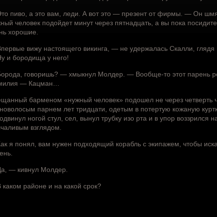
то пиво, а это вам, леди. А вот это — презент от фирмы. — Он ш
ный человек подойдет минут через пятнадцать, а вы пока посидите
нь хорошие.
первые вижу настоящего викинга, — не удержалась Скалли, глядя
у и бородища у него!
орода, говоришь? — хмыкнул Молдер. — Вообще-то этот парень ро
милия — Кацман…
щанный барменом «нужный человек» подошел не через четверть ча
новолосым парнем лет тридцати, одетым в потертую кожаную куртку
одвинул ногой стул, сел, вынул трубку изо рта и в упор воззрился 
чаливым взглядом.
ак я понял, вам нужен подходящий корабль с экипажем, чтобы иска
ень.
а, — кивнул Молдер.
 каком районе и на какой срок?