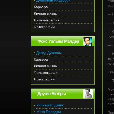
Джиллиан Андерсон
эти
соо
Карьера
Личная жизнь
— Н
Фильмография
— Т
Фотографии
— С
пол
Фокс Уильям Малдер
— Л
Дэвид Духовны
— Н
то,
Карьера
луч
Личная жизнь
Ска
Фильмография
Фотографии
— Т
Мол
Другие Актёры
сту
над
сиг
Уильям Б. Дэвис
Митч Пиледжи
Поя