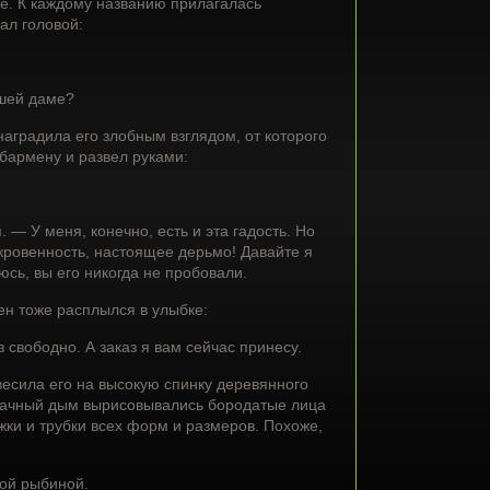
еще. К каждому названию прилагалась
ал головой:
ашей даме?
аградила его злобным взглядом, от которого
 бармену и развел руками:
 У меня, конечно, есть и эта гадость. Но
ткровенность, настоящее дерьмо! Давайте я
юсь, вы его никогда не пробовали.
ен тоже расплылся в улыбке:
з свободно. А заказ я вам сейчас принесу.
есила его на высокую спинку деревянного
табачный дым вырисовывались бородатые лица
жки и трубки всех форм и размеров. Похоже,
ой рыбиной.