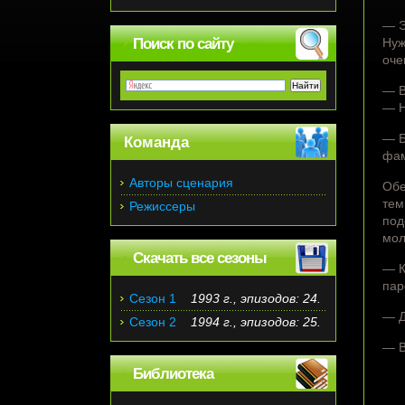
— Э
Поиск по сайту
Нуж
оче
— В
— Н
— Б
Команда
фа
Авторы сценария
Обе
тем
Режиссеры
под
мол
Скачать все сезоны
— К
пар
Сезон 1
1993 г., эпизодов: 24.
— Д
Сезон 2
1994 г., эпизодов: 25.
— В
Библиотека