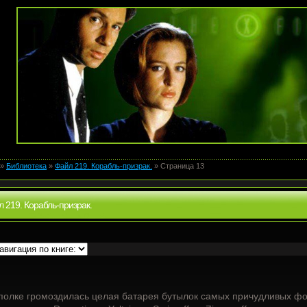
»
Библиотека
»
Файл 219. Корабль-призрак.
» Страница 13
 219. Корабль-призрак.
полке громоздилась целая батарея бутылок самых причудливых ф