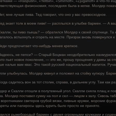
кетками — «Rasputin», «Yeltsin», «Smirnoff», «Zjuganoff» и что-то 
тветствующая физиономия, последняя была в кепке. Молдер покач
ет, мне лучше пива. Тед говорил, что оно у вас превосходное.
ед знает толк в моем пиве! — расплылся в улыбке бармен. — А в
калли, ты пиво пьешь? — обратился Молдер к своей спутнице. Та н
агалось вспыхнуть и сгореть на месте. Призрак вновь повернулся к
еди предпочитает что-нибудь менее крепкое.
адеюсь, не пепси? — Старый Боцман неодобрительно нахмурился. —
 что пьет новое поколение, — это же, прошу прощения у дамы за о
ше налью вам квас. Это такой русский национальный напиток. Руча
лли улыбнулась. Молдер кивнул и положил на стойку купюру. Барм
огда садитесь вон за тот столик, справа, в дальнем углу. Там как ра
дер и Скалли отошли в полутемный угол. Скалли сняла плащ и пов
ла. Молдер поставил сумку на пол и сел — лицом к залу. Сквозь 
 воротниками свитеров грубой вязки, пивные кружки, морские фура
ареты или папиросы здесь курить было просто не принято.
вился рыжебородый бармен с двумя огромными кружками и сушен