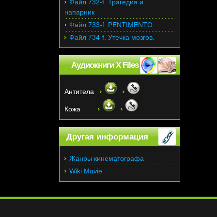
Файл 732-f. Трагедия и
напарник
Файл 733-f. PENTIMENTO
Файл 734-f. Утечка мозгов.
Аудиокниги X Files
Антитела
Кожа
Другая информация
Жанры кинематографа
Wiki Movie