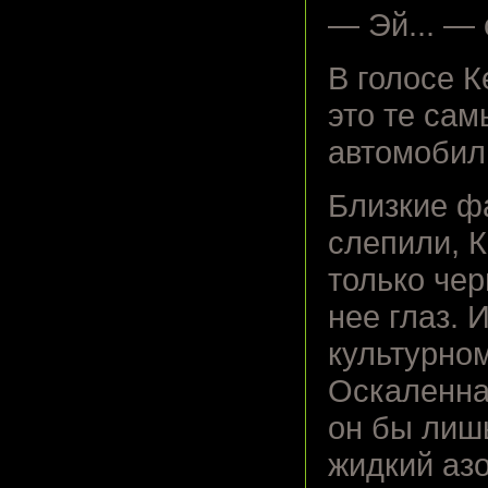
— Эй... —
В голосе К
это те сам
автомобил
Близкие ф
слепили, 
только чер
нее глаз. 
культурно
Оскаленная
он бы лишь
жидкий азо