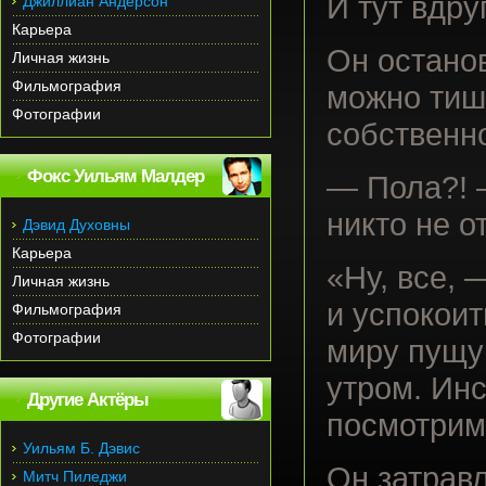
И тут вдру
Джиллиан Андерсон
Карьера
Он остано
Личная жизнь
Фильмография
можно тиш
Фотографии
собственно
Фокс Уильям Малдер
— Пола?! —
никто не о
Дэвид Духовны
Карьера
«Ну, все, 
Личная жизнь
и успокоит
Фильмография
Фотографии
миру пущу!
утром. Инс
Другие Актёры
посмотрим,
Уильям Б. Дэвис
Он затравл
Митч Пиледжи