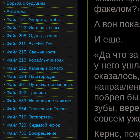
Борьба с будущим
факелом?
Антитела
Файл 121. Умереть, чтобы ...
А вон пока
Файл 122. Истошные сны
Файл 208. Одно дыхание
И еще.
Файл 211. Excelsis Dei
Файл 215. Свежие кости
«Да что за
Файл 219. Корабль-призрак
у него ушл
Файл 222. Камень в болото
оказалось,
Файл 224. Наш городок
направлени
Файл 301. Путь благословенных
Файл 322. Трясина
побрел бы
Файл 533. Непорочное зачатие
зубы, вер
Файл 554. Тараканы в Голове
совсем уж
Файл 716. Экспортеры
Файл 729. Седьмой исход
Кернс, по
Файл 730. Воскрешение