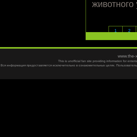
животного 
1
2
www.the-x
This is unofficial fan site providing information for ent
Вся информация предоставляется исключительно в ознакомительных целях. Пользователь 