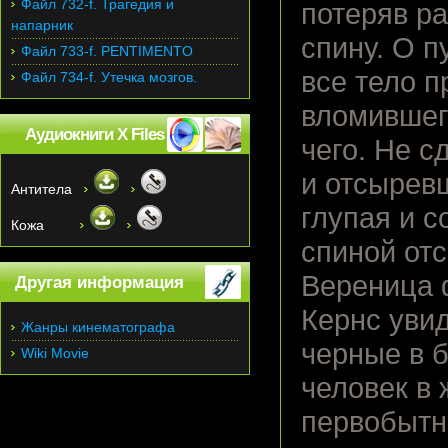
Файл 732-f. Трагедия и
потеряв р
напарник
спину. О п
Файл 733-f. PENTIMENTO
все тело п
Файл 734-f. Утечка мозгов.
вломившего
Аудиокниги X Files
чего. Не с
и отсыревш
Антитела
глупая и с
Кожа
спиной отс
Вереница 
Другая информация
Кернс увид
Жанры кинематографа
черные в б
Wiki Movie
человек в 
первобытн