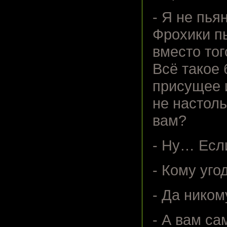
- Я не пья
Фрохики п
вместо тог
Всё такое
присущее и
не настоль
вам?
- Ну… Если
- Кому уго
- Да ником
- А вам са