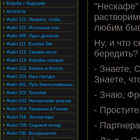
Борьба с будущим
"Нескафе"
Антитела
растворим
Файл 121. Умереть, чтобы ...
любим быв
Файл 122. Истошные сны
Файл 208. Одно дыхание
Ну, и что 
Файл 211. Excelsis Dei
бередить? 
Файл 215. Свежие кости
Файл 219. Корабль-призрак
- Знаете, 
Файл 222. Камень в болото
Файл 224. Наш городок
Знаете, чт
Файл 301. Путь благословенных
- Знаю, Ф
Файл 322. Трясина
Файл 533. Непорочное зачатие
- Простит
Файл 554. Тараканы в Голове
Файл 716. Экспортеры
- Партнер
Файл 729. Седьмой исход
Файл 730. Воскрешение