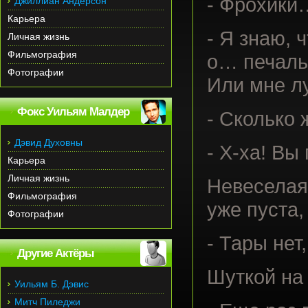
- Фрохики
Джиллиан Андерсон
Карьера
- Я знаю, 
Личная жизнь
Фильмография
о… печаль
Фотографии
Или мне л
Фокс Уильям Малдер
- Сколько 
Дэвид Духовны
- Х-ха! Вы
Карьера
Личная жизнь
Невеселая
Фильмография
уже пуста,
Фотографии
- Тары нет,
Другие Актёры
Шуткой на 
Уильям Б. Дэвис
Митч Пиледжи