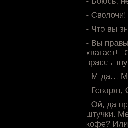
- Боюсь, н
- Сволочи!
- Что вы з
- Вы правы
хватает!..
врассыпну
- М-да… М
- Говорят,
- Ой, да п
штучки. М
кофе? Или