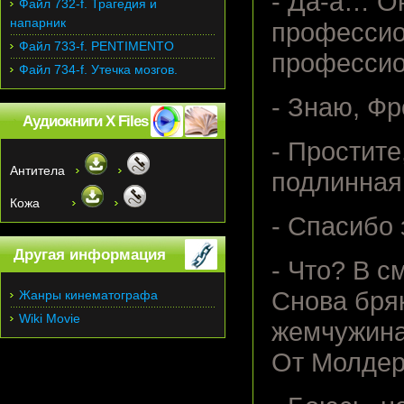
- Да-а… О
Файл 732-f. Трагедия и
напарник
профессио
Файл 733-f. PENTIMENTO
профессио
Файл 734-f. Утечка мозгов.
- Знаю, Фр
Аудиокниги X Files
- Простит
Антитела
подлинная
Кожа
- Спасибо 
Другая информация
- Что? В с
Снова бря
Жанры кинематографа
Wiki Movie
жемчужина
От Молде