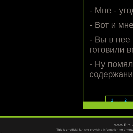
- Мне - уго
- Вот и мн
- Вы в нее
готовили 
- Ну помя
содержани
1
2
www.the-x
This is unofficial fan site providing information for ent