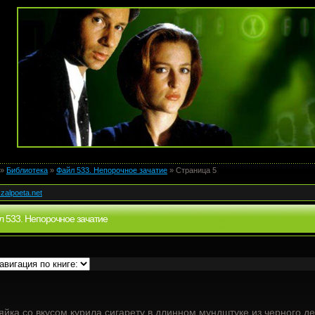
»
Библиотека
»
Файл 533. Непорочное зачатие
» Страница 5
zalpoeta.net
 533. Непорочное зачатие
яйка со вкусом курила сигарету в длинном мундштуке из черного д