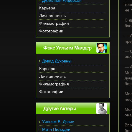
Джиллиан Андерсон
тон
Карьера
не 
Личная жизнь
С д
Фильмография
бле
Фотографии
— А
пре
Фокс Уильям Малдер
— С
ино
Дэвид Духовны
— А
Карьера
Мол
Личная жизнь
луч
боя
Фильмография
Фотографии
Мис
нес
Другие Актёры
Мол
она
Уильям Б. Дэвис
Впр
Митч Пиледжи
бес