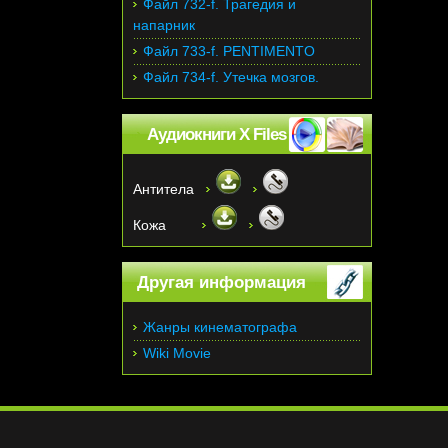
Файл 732-f. Трагедия и
напарник
Файл 733-f. PENTIMENTO
Файл 734-f. Утечка мозгов.
Аудиокниги X Files
Антитела
Кожа
Другая информация
Жанры кинематографа
Wiki Movie