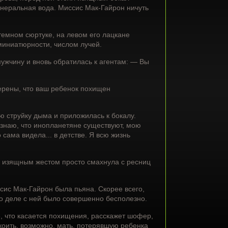
инеральная вода. Миссис Мак-Гайрон ничуть
темном сюртуке, на левом его лацкане
миниатюрности, числом лучей.
ужчину и вновь обратилась к агентам: — Вы
ерены, что ваш ребенок похищен
ю струйку дыма и приложилась к бокалу.
 знаю, что инопланетяне существуют, мою
сама видела... в детстве. Я всю жизнь
и изящным жестом просто смахнула с ресниц
сис Мак-Гайрон была пьяна. Скорее всего,
 о деле с ней было совершенно бесполезно.
, что касается похищения, расскажет шофер,
коить, возможно, мать, потерявшую ребенка