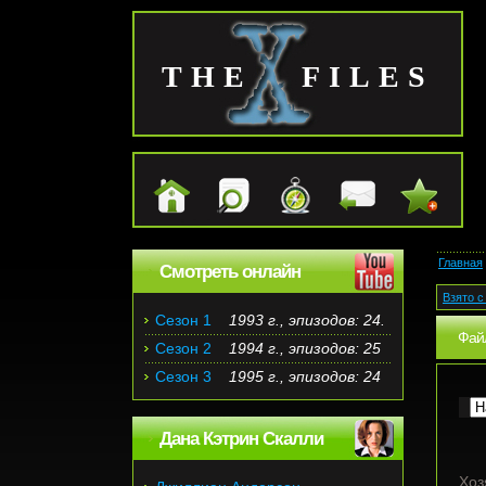
THE FILES
Главная
Смотреть онлайн
Взято с 
Сезон 1
1993 г., эпизодов: 24.
Файл
Сезон 2
1994 г., эпизодов: 25
Сезон 3
1995 г., эпизодов: 24
Дана Кэтрин Скалли
Хоз