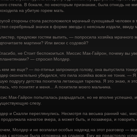
кого стекла. В бокале, по некоторым признакам, была отнюдь не м
походила на убитую горем мать.
ругой стороны стола расположился мрачный сухощавый человек в 
стел серебряный значок в форме звезды с неясным издали, ввиду 
листер, предложи гостям выпить, — попросила хозяйка мрачного м
дпочитаете мартини? Или виски с содовой?
пасибо, не Стоит беспокоиться. Миссис Мак-Гайрон, почему вы ув
планетянами? — спросил Молдер.
 кем же еще? — по-птичьи запрокинув голову, она выпустила тонку
дер окончательно убедился, что пила хозяйка вовсе не тоник. — Я
шую подругу детства похитила летающая тарелка. Я это знаю, я это 
лась, что похитят и меня... А похитили моего мальчика.
сис Мак-Гайрон попыталась разрыдаться, но не вполне успешно, 
уществующую слезу.
дер и Скалли переглянулись. Несмотря па весьма ранний час, мис
 продолжала начатое вчера, а может быть, и позавчера, и говорить
очем, Молдер и не возлагал особых надежд на этот разговор — все
еда с которым была отложена на сладкое. Ему же предстояло успо