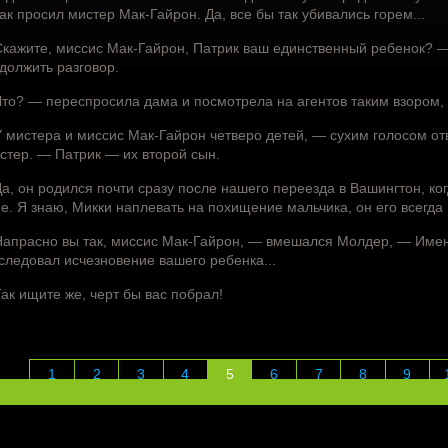
ак просил мистер Мак-Гайрон. Да, все бы так убивались горем...
кажите, миссис Мак-Гайрон, Патрик ваш единственный ребенок? — 
должить разговор.
то? — переспросила дама и посмотрела на агентов таким взором, с
 мистера и миссис Мак-Гайрон четверо детей, — сухим голосом от
стер. — Патрик — их второй сын.
а, он родился почти сразу после нашего переезда в Вашингтон, к
е. Я знаю, Микки наплевать на похищение мальчика, он его всегда
апрасно вы так, миссис Мак-Гайрон, — вмешался Молдер, — Именн
следовал исчезновение вашего ребенка...
ак ищите же, черт бы вас побрал!
1
2
3
4
5
6
7
8
9