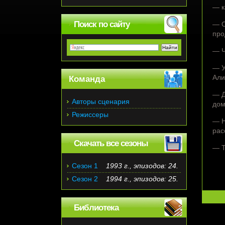
— к
Поиск по сайту
— С
про
— Ч
— У
Али
Команда
— Д
Авторы сценария
дом
Режиссеры
— Н
рас
Скачать все сезоны
— Т
Сезон 1
1993 г., эпизодов: 24.
Сезон 2
1994 г., эпизодов: 25.
Библиотека