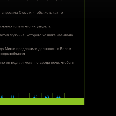
спросила Скалли, чтобы хоть как-то
ловно только что их увидела.
ветил мужчина, которого хозяйка называла
огда Микки предложили должность в Белом
 недолюбливал...
о он поднял меня по-среди ночи, чтобы я
10
11
...
42
43
44