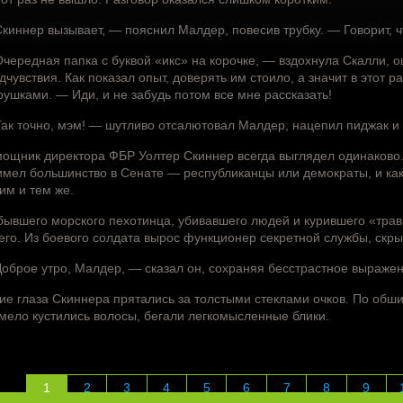
киннер вызывает, — пояснил Малдер, повесив трубку. — Говорит, чт
чередная папка с буквой «икс» на корочке, — вздохнула Скалли, 
дчувствия. Как показал опыт, доверять им стоило, а значит в этот 
рушками. — Иди, и не забудь потом все мне рассказать!
ак точно, мэм! — шутливо отсалютовал Малдер, нацепил пиджак и
ощник директора ФБР Уолтер Скиннер всегда выглядел одинаково. 
имел большинство в Сенате — республиканцы или демократы, и как
им и тем же.
бывшего морского пехотинца, убивавшего людей и курившего «травк
его. Из боевого солдата вырос функционер секретной службы, скры
оброе утро, Малдер, — сказал он, сохраняя бесстрастное выраже
ие глаза Скиннера прятались за толстыми стеклами очков. По обш
мело кустились волосы, бегали легкомысленные блики.
1
2
3
4
5
6
7
8
9