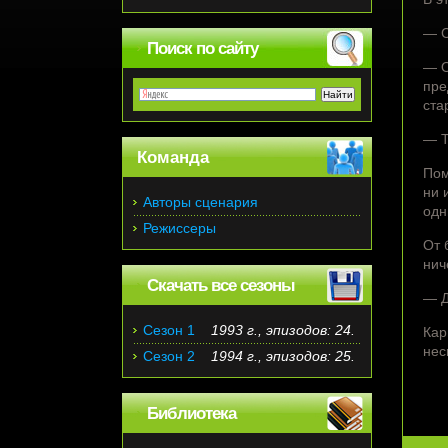
— С
Поиск по сайту
— О
пре
ста
— Т
Команда
Пом
ни 
Авторы сценария
одн
Режиссеры
От 
нич
Скачать все сезоны
— Д
Сезон 1
1993 г., эпизодов: 24.
Кар
нес
Сезон 2
1994 г., эпизодов: 25.
Библиотека