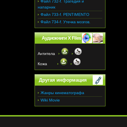
Файл 732-f. Трагедия и
напарник
Файл 733-f. PENTIMENTO
Файл 734-f. Утечка мозгов.
Аудиокниги X Files
Антитела
Кожа
Другая информация
Жанры кинематографа
Wiki Movie