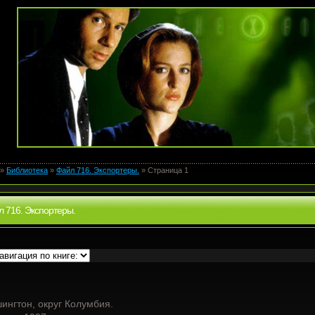
»
Библиотека
»
Файл 716. Экспортеры.
» Страница 1
 716. Экспортеры.
ингтон, округ Колумбия.