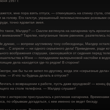
июня 1997 г.
ажется, мне пора взять отпуск, — откинувшись на спинку стула, с
и за голову. Его галстук, украшенный легкомысленными розовыми 
груди, точно ядовитая змея.
то такое, Малдер? — Скалли взглянула на напарника чуть иронич
я вниманием? Тарелки, напуганные твоим рвением, разлетелись п
е думаю, — вопреки шутливому тону собеседницы, Малдер остался
чно… С апреля — ни одного серьезного дела! Привидение, ради ко
ьного воображения старушки, свихнувшейся от сидения перед тел
ешательства в Мэне — попаданием валерьяновой настойки в вод
тоящие дела находятся где-то рядом! В стороне!
мотри, как бы ты не запел по-другому, когда эти «серьезные дела»
лли. — И что ты будешь делать в отпуске?
ечтать о возвращении к работе, пусть даже ерундовой! — конец ф
ящего на столе телефона. — Малдер слушает!
лли с интересом прислушалась к репликам напарника. Временами 
оса, по обрывкам догадаться, с кем именно он ведет беседу.
тот раз не вышло. Разговор оказался слишком коротким.