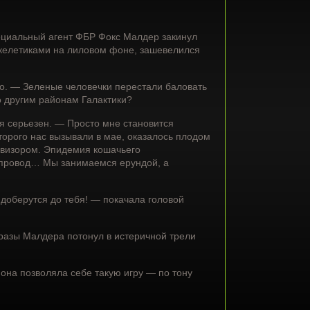
пециальный агент ФБР Фокс Малдер закинул
скелетиками на лиловом фоне, зашевелился
но. — Зеленые человечки перестали баловать
о другим районам Галактики?
 серьезен. — Просто мне становится
торого нас вызывали в мае, оказалось плодом
евизором. Эпидемия кошачьего
опровод… Мы занимаемся ерундой, а
 доберутся до тебя! — покачала головой
разы Малдера потонул в истеричной трели
она позволяла себе такую игру — по тону