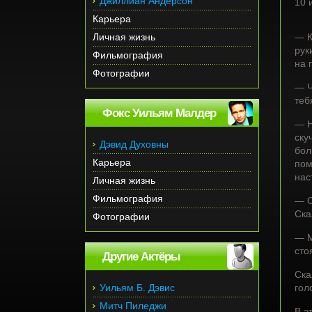
Джиллиан Андерсон
10 
Карьера
Личная жизнь
— К
рук
Фильмография
на 
Фотографии
— Ч
теб
Фокс Уильям Малдер
— Н
ску
Дэвид Духовны
бол
Карьера
пом
нас
Личная жизнь
Фильмография
— С
Ска
Фотографии
— М
сто
Другие Актёры
Ска
Уильям Б. Дэвис
гол
Митч Пиледжи
В э