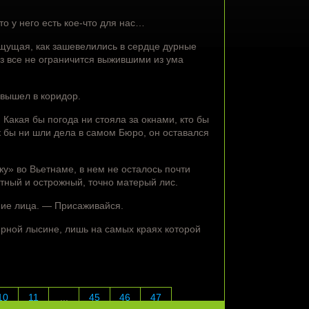
о у него есть кое-что для нас…
ощущая, как зашевелились в сердце дурные
раз все не ограничится выжившими из ума
 вышел в коридор.
Какая бы погода ни стояла за окнами, кто бы
 бы ни шли дела в самом Бюро, он оставался
у» во Вьетнаме, в нем не осталось почти
тный и острожный, точно матерый лис.
ние лица. — Присаживайся.
ирной лысине, лишь на самых краях которой
10
11
...
45
46
47