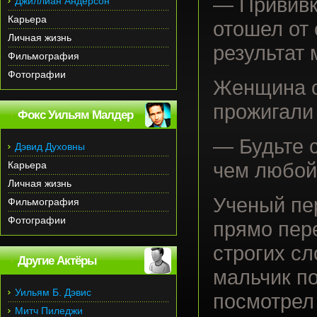
— Прививк
Джиллиан Андерсон
Карьера
отошел от 
Личная жизнь
результат 
Фильмография
Фотографии
Женщина о
прожигали
Фокс Уильям Малдер
— Будьте с
Дэвид Духовны
Карьера
чем любой 
Личная жизнь
Ученый пер
Фильмография
Фотографии
прямо пер
строгих сл
Другие Актёры
мальчик п
Уильям Б. Дэвис
посмотрел 
Митч Пиледжи