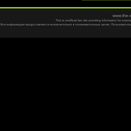
www.the-x
This is unofficial fan site providing information for ent
Вся информация предоставляется исключительно в ознакомительных целях. Пользователь 