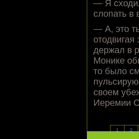
— Я сходи
слопать в
— А, это т
отодвигая 
держал в р
Монике обн
то было см
пульсирую
своем убе
Иеремии С
1
2