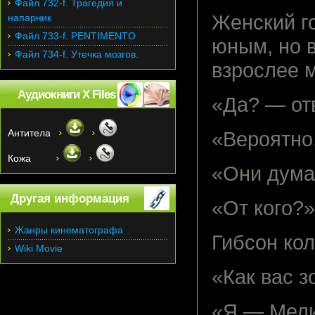
Файл 732-f. Трагедия и
Женский го
напарник
Файл 733-f. PENTIMENTO
юным, но в
Файл 734-f. Утечка мозгов.
взрослее 
Аудиокниги X Files
«Да? — от
Антитела
«Вероятно.
Кожа
«Они дума
Другая информация
«От кого?»
Жанры кинематографа
Гибсон ко
Wiki Movie
«Как вас з
«Я — Мели