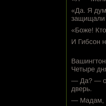
«Да. Я дум
защищали 
«Боже! Кт
И Гибсон н
Вашингтон,
Четыре дня
— Да? — о
дверь.
— Мадам, э