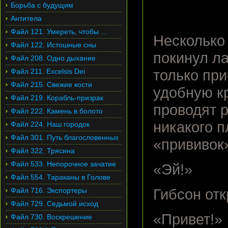
Борьба с будущим
Антитела
Файл 121. Умереть, чтобы ...
Несколько
Файл 122. Истошные сны
покинул ла
Файл 208. Одно дыхание
Файл 211. Excelsis Dei
только при
Файл 215. Свежие кости
удобную к
Файл 219. Корабль-призрак
проводят 
Файл 222. Камень в болото
никакого п
Файл 224. Наш городок
Файл 301. Путь благословенных
«прививок
Файл 322. Трясина
Файл 533. Непорочное зачатие
«Эй!»
Файл 554. Тараканы в Голове
Файл 716. Экспортеры
Гибсон отк
Файл 729. Седьмой исход
«Привет!»
Файл 730. Воскрешение