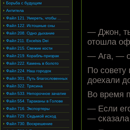
Борьба с будущим
Антитела
Файл 121. Умереть, чтобы ...
Файл 122. Истошные сны
— Джон, т
Файл 208. Одно дыхание
отошла оф
Файл 211. Excelsis Dei
Файл 215. Свежие кости
— Ага, — о
Файл 219. Корабль-призрак
Файл 222. Камень в болото
По совету
Файл 224. Наш городок
доехали до
Файл 301. Путь благословенных
Файл 322. Трясина
Во время п
Файл 533. Непорочное зачатие
Файл 554. Тараканы в Голове
— Если его
Файл 716. Экспортеры
Файл 729. Седьмой исход
— сказала
Файл 730. Воскрешение