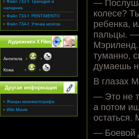
— Послушай
Файл 732-f. Трагедия и
напарник
колесе? Т
Файл 733-f. PENTIMENTO
ребенка, и
Файл 734-f. Утечка мозгов.
пальцы. —
Аудиокниги X Files
Мэриленд. 
туманно, с
Антитела
думаешь н
Кожа
В глазах М
Другая информация
— Это не т
Жанры кинематографа
а потом и
Wiki Movie
остаться.
— Боевой 