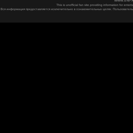
www.the-x
This is unofficial fan site providing information for ent
Вся информация предоставляется исключительно в ознакомительных целях. Пользователь 