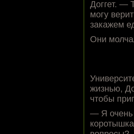
Доггет. — 
могу верит
закажем е
Они молча
Университ
жизнью, До
чтобы при
— Я очень
коротышка
вопросы?