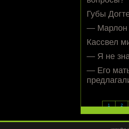
Губы Догте
— Марлон 
Кассвел ми
— Я не зна
— Его мать
предлагали
1
2