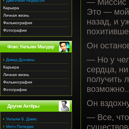
— Миссис 
Джиллиан Андерсон
Карьера
Это — мой
Личная жизнь
назад, и у
Фильмография
похитившег
Фотографии
Он остано
Фокс Уильям Малдер
— Но у че
Дэвид Духовны
Карьера
сердца, ни
Личная жизнь
получить л
Фильмография
возможно..
Фотографии
Он вздохн
Другие Актёры
— Все, чт
Уильям Б. Дэвис
существов
Митч Пиледжи