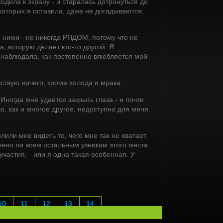
одила к экрану - и старалась дотронуться до
 которых я оставила, даже не догадываются,
 ними - но никогда РЯДОМ, потому что не
, которую делает кто-то другой. Я
 наблюдала, как постепенно влюбляется мой
вствую ничего, кроме холода и мрака.
Иногда мне удается закрыть глаза - и почти
о, как и многое другое, недоступно для меня.
ли мне видеть то, чего мне так не хватает.
влено ли всем остальным узникам этого места
частия, - или я одна такая особенная. У
10
11
12
13
14