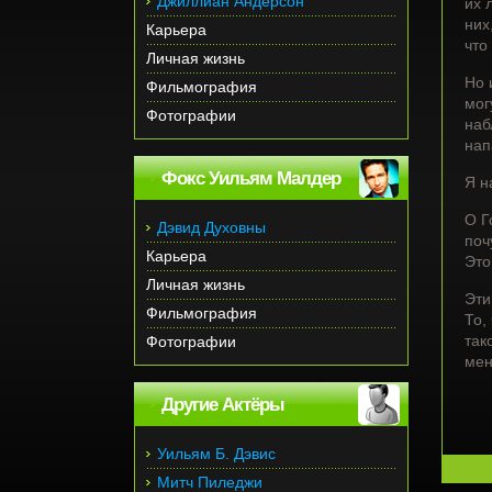
Джиллиан Андерсон
их 
них
Карьера
что
Личная жизнь
Но 
Фильмография
мог
Фотографии
наб
нап
Фокс Уильям Малдер
Я н
О Г
Дэвид Духовны
поч
Карьера
Это
Личная жизнь
Эти
Фильмография
То,
так
Фотографии
мен
Другие Актёры
Уильям Б. Дэвис
Митч Пиледжи