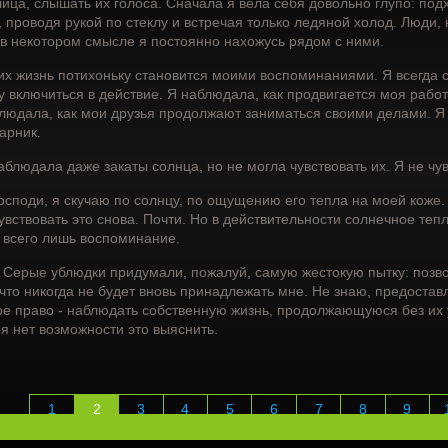
лица, слышать их голоса. Сначала я вела себя довольно глупо: подх
, проводя рукой по стеклу и встречая только ледяной холод. Люди,
 в некотором смысле я постоянно нахожусь рядом с ними.
их жизнь потихоньку становится моими воспоминаниями. Я всегда с
у включиться в действие. Я наблюдала, как продвигается моя работа
людала, как мои друзья продолжают заниматься своими делами. Я
арник.
аблюдала даже закаты солнца, но не могла чувствовать их. Я не чу
осподи, я скучаю по солнцу, по ощущению его тепла на моей коже. 
увствовать это снова. Почти. Но в действительности солнечное тепл
 всего лишь воспоминание.
 Серые ублюдки придумали, пожалуй, самую жестокую пытку: позволи
 что никогда не будет вновь принадлежать мне. Не знаю, предоста
ое право - наблюдать собственную жизнь, продолжающуюся без их у
я нет возможности это выяснить.
1
2
3
4
5
6
7
8
9