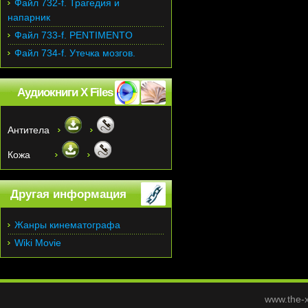
Файл 732-f. Трагедия и
напарник
Файл 733-f. PENTIMENTO
Файл 734-f. Утечка мозгов.
Аудиокниги X Files
Антитела
Кожа
Другая информация
Жанры кинематографа
Wiki Movie
www.the-x