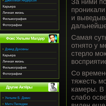
За ними п
Джиллиан Андерсон
Карьера
проникали
Личная жизнь
и выведыв
Фильмография
дальнейше
Фотографии
Самая суть
Фокс Уильям Малдер
отнято у м
Дэвид Духовны
стерло мо
Карьера
восприятие
Личная жизнь
Фильмография
Со времен
Фотографии
тяжесть м
Другие Актёры
камеры. В 
слабо осве
Уильям Б. Дэвис
виден еще 
Митч Пиледжи