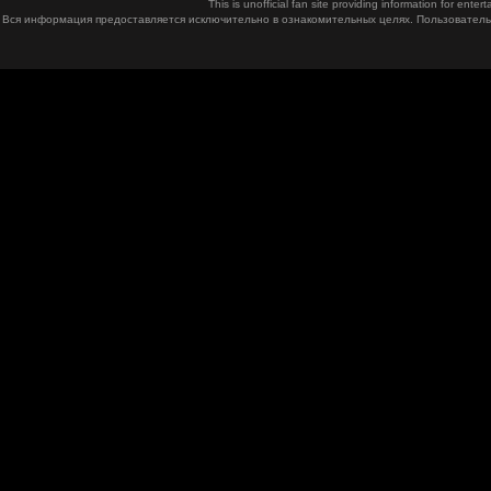
This is unofficial fan site providing information for ent
Вся информация предоставляется исключительно в ознакомительных целях. Пользователь 