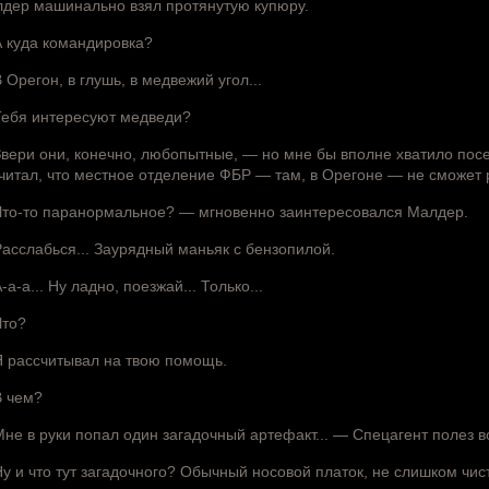
дер машинально взял протянутую купюру.
 куда командировка?
 Орегон, в глушь, в медвежий угол...
ебя интересуют медведи?
вери они, конечно, любопытные, — но мне бы вполне хватило посе
читал, что местное отделение ФБР — там, в Орегоне — не сможет р
то-то паранормальное? — мгновенно заинтересовался Малдер.
асслабься... Заурядный маньяк с бензопилой.
-а-а... Ну ладно, поезжай... Только...
то?
 рассчитывал на твою помощь.
 чем?
не в руки попал один загадочный артефакт... — Спецагент полез в
у и что тут загадочного? Обычный носовой платок, не слишком чист