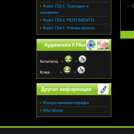
— Д
Файл 732-f. Трагедия и
напарник
Файл 733-f. PENTIMENTO
Файл 734-f. Утечка мозгов.
Аудиокниги X Files
Антитела
Кожа
Другая информация
Жанры кинематографа
Wiki Movie