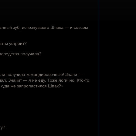
анный зуб, исчезнувшего Шпака — и совсем
латы устроит?
аследство получила?
лли получила командировочные! Значит —
ал. Значит — я не еду. Тоже логично. Кто-то
о куда же запропастился Шпак?»
ту?