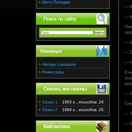
Митч Пиледжи
— В
— К
Поиск по сайту
При
заг
— М
Команда
— С
— Н
Авторы сценария
Режиссеры
В м
она
реш
Скачать все сезоны
— М
Сезон 1
1993 г., эпизодов: 24.
Спе
Сезон 2
1994 г., эпизодов: 25.
— Т
— З
Библиотека