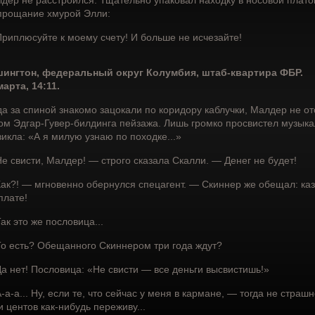
дер не расстроился. Тщательно упаковал находку в носовой плато
прощание хмурой Элли:
риплюсуйте к моему счету! И больше не исчезайте!
ингтон, федеральный округ Колумбия, штаб-квартира ФБР.
марта, 14:11.
да за спиной знакомо зацокали по коридору каблучки, Малдер не о
ом Эдгар-Гувер-билдинга пейзажа. Лишь громко просвистел музыка
икла: «А я милую узнаю по походке...»
е свисти, Малдер! — строго сказала Скалли. — Денег не будет!
ак?! — мгновенно обернулся спецагент. — Скиннер же обещал: каз
плате!
ак это же пословица...
о есть? Обещанного Скиннером три года ждут?
а нет! Пословица: «Не свисти — все деньги высвистишь!»
-а-а... Ну, если те, что сейчас у меня в кармане, — тогда не стра
и центов как-нибудь переживу...