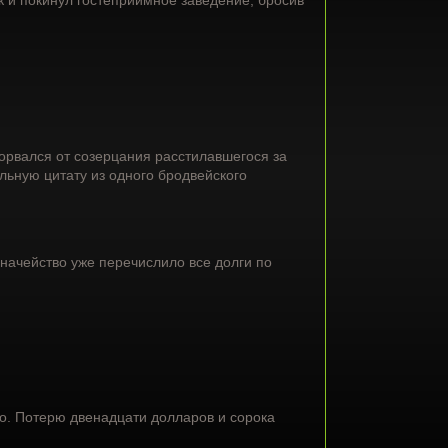
к и покинул гостеприимное заведение, бросив
торвался от созерцания расстилавшегося за
льную цитату из одного бродвейского
начейство уже перечислило все долги по
шно. Потерю двенадцати долларов и сорока