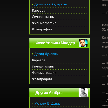
Мал
Джиллиан Андерсон
на 
Карьера
— П
Личная жизнь
Фильмография
Ваш
Фотографии
31 
Ког
окн
Фокс Уильям Малдер
мюз
Дэвид Духовны
— Н
Карьера
— К
Личная жизнь
зар
Фильмография
— Т
Фотографии
— Т
Другие Актёры
— Д
— А
Уильям Б. Дэвис
пят