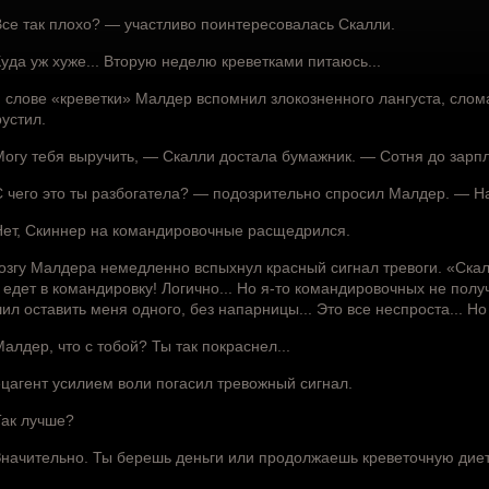
се так плохо? — участливо поинтересовалась Скалли.
уда уж хуже... Вторую неделю креветками питаюсь...
 слове «креветки» Малдер вспомнил злокозненного лангуста, слом
рустил.
огу тебя выручить, — Скалли достала бумажник. — Сотня до зарп
 чего это ты разбогатела? — подозрительно спросил Малдер. — Н
ет, Скиннер на командировочные расщедрился.
озгу Малдера немедленно вспыхнул красный сигнал тревоги. «Ска
 едет в командировку! Логично... Но я-то командировочных не получ
ил оставить меня одного, без напарницы... Это все неспроста... Н
алдер, что с тобой? Ты так покраснел...
цагент усилием воли погасил тревожный сигнал.
ак лучше?
начительно. Ты берешь деньги или продолжаешь креветочную дие