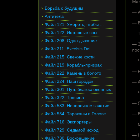
Мал
Борьба с будущим
— А
Антитела
— В
Файл 121. Умереть, чтобы ...
Файл 122. Истошные сны
— Т
Файл 208. Одно дыхание
— З
Файл 211. Excelsis Dei
пос
Файл 215. Свежие кости
— Ч
Файл 219. Корабль-призрак
— Р
Файл 222. Камень в болото
Файл 224. Наш городок
— А
Файл 301. Путь благословенных
— Ч
Файл 322. Трясина
— Я
Файл 533. Непорочное зачатие
Файл 554. Тараканы в Голове
— В
Файл 716. Экспортеры
— М
Файл 729. Седьмой исход
— Н
Файл 730. Воскрешение