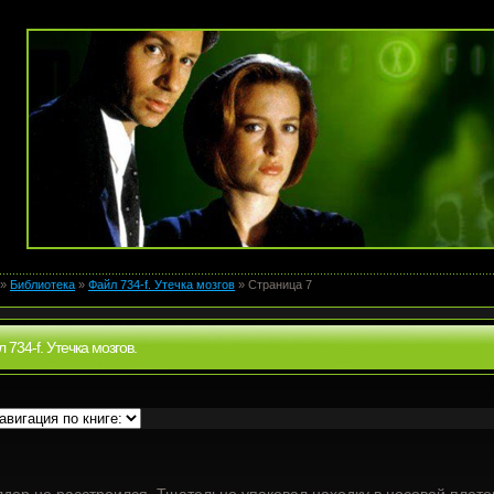
»
Библиотека
»
Файл 734-f. Утечка мозгов
» Страница 7
 734-f. Утечка мозгов.