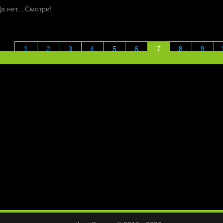
а нет... Смотри!
1
2
3
4
5
6
7
8
9