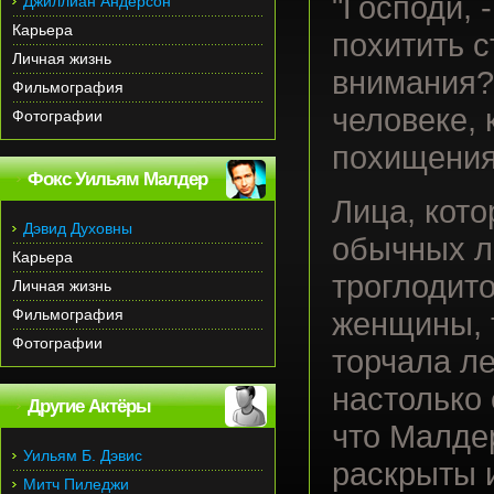
"Господи, 
Джиллиан Андерсон
Карьера
похитить с
Личная жизнь
внимания?
Фильмография
человеке, 
Фотографии
похищения
Фокс Уильям Малдер
Лица, кото
Дэвид Духовны
обычных л
Карьера
троглодито
Личная жизнь
Фильмография
женщины, т
Фотографии
торчала ле
настолько
Другие Актёры
что Малде
Уильям Б. Дэвис
раскрыты 
Митч Пиледжи