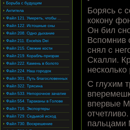
Борьба с будущим
Борясь с 
Антитела
Файл 121. Умереть, чтобы ...
кокону фо
Файл 122. Истошные сны
Он бил сно
Файл 208. Одно дыхание
Вспомнив о
Файл 211. Excelsis Dei
снял с нег
Файл 215. Свежие кости
Файл 219. Корабль-призрак
Скалли. Кр
Файл 222. Камень в болото
несколько 
Файл 224. Наш городок
Файл 301. Путь благословенных
С глухим т
Файл 322. Трясина
вперемешк
Файл 533. Непорочное зачатие
Файл 554. Тараканы в Голове
впервые М
Файл 716. Экспортеры
отчетливо
Файл 729. Седьмой исход
пальцами 
Файл 730. Воскрешение