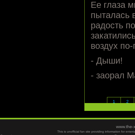
Ее глаза м
пыталась в
радость по
закатились
воздух по-
- Дыши!
- заорал М
1
2
www.the-x
This is unofficial fan site providing information for ent