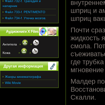
внутренне
Файл 732-f. Трагедия и
напарник
шприц и ам
Файл 733-f. PENTIMENTO
шприц вак
Файл 734-f. Утечка мозгов.
Почти сраз
Аудиокниги X Files
жидкость я
смола. Пот
Антитела
съеживатьс
Кожа
где трубка
Другая информация
мгновение
Жанры кинематографа
Малдер пок
Wiki Movie
Восстанови
Скалли.