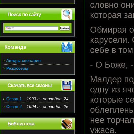
словно они
которая за
Поиск по сайту
Обмирая о
карусели. 
Команда
себе в том
Авторы сценария
- О Боже, 
Режиссеры
Малдер по
Скачать все сезоны
одну из яч
которые с
Сезон 1
1993 г., эпизодов: 24.
Сезон 2
1994 г., эпизодов: 25.
облеплены 
нее торчал
Библиотека
ужаса.