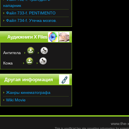
напарник
Файл 733-f. PENTIMENTO
Файл 734-f. Утечка мозгов.
Аудиокниги X Files
Антитела
Кожа
Другая информация
Жанры кинематографа
Wiki Movie
www.the-x
This is unofficial fan site providing information for ent