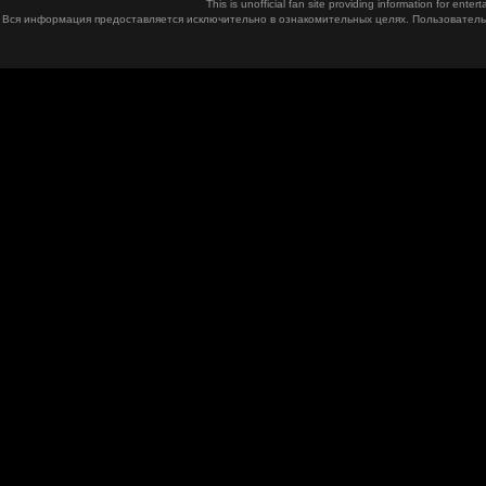
This is unofficial fan site providing information for ent
Вся информация предоставляется исключительно в ознакомительных целях. Пользователь 