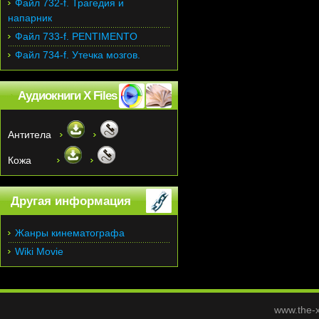
Файл 732-f. Трагедия и
напарник
Файл 733-f. PENTIMENTO
Файл 734-f. Утечка мозгов.
Аудиокниги X Files
Антитела
Кожа
Другая информация
Жанры кинематографа
Wiki Movie
www.the-x