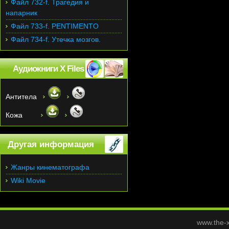
Файл 732-f. Трагедия и
напарник
Файл 733-f. PENTIMENTO
Файл 734-f. Утечка мозгов.
Аудиокниги X Files
Антитела
Кожа
Другая информация
Жанры кинематографа
Wiki Movie
www.the-x