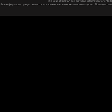
This is unofficial fan site providing information for ent
Вся информация предоставляется исключительно в ознакомительных целях. Пользователь 