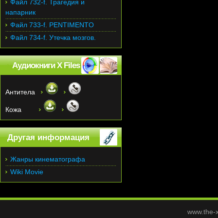
Файл 732-f. Трагедия и
напарник
Файл 733-f. PENTIMENTO
Файл 734-f. Утечка мозгов.
Аудиокниги X Files
Антитела
Кожа
Другая информация
Жанры кинематографа
Wiki Movie
www.the-x